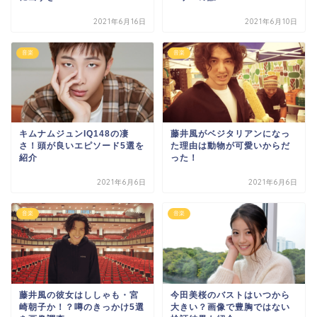
2021年6月16日
2021年6月10日
音楽
音楽
キムナムジュンIQ148の凄
藤井風がベジタリアンになっ
さ！頭が良いエピソード5選を
た理由は動物が可愛いからだ
紹介
った！
2021年6月6日
2021年6月6日
音楽
音楽
藤井風の彼女はししゃも・宮
今田美桜のバストはいつから
崎朝子か！？噂のきっかけ5選
大きい？画像で豊胸ではない