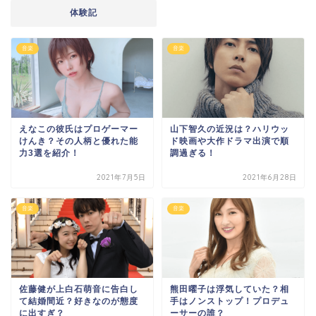
体験記
音楽
音楽
えなこの彼氏はプロゲーマー
山下智久の近況は？ハリウッ
けんき？その人柄と優れた能
ド映画や大作ドラマ出演で順
力3選を紹介！
調過ぎる！
2021年7月5日
2021年6月28日
音楽
音楽
佐藤健が上白石萌音に告白し
熊田曜子は浮気していた？相
て結婚間近？好きなのが態度
手はノンストップ！プロデュ
に出すぎ？
ーサーの誰？