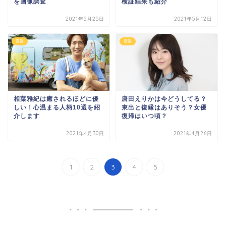
を画像調査
検証結果も紹介
2021年5月25日
2021年5月12日
音楽
音楽
相葉雅紀は癒されるほどに優
唐田えりかは今どうしてる？
しい！心温まる人柄10選を紹
東出と復縁はありそう？女優
介します
復帰はいつ頃？
2021年4月30日
2021年4月26日
1
2
3
4
5