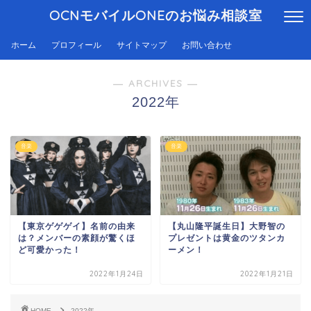
OCNモバイルONEのお悩み相談室
ホーム
プロフィール
サイトマップ
お問い合わせ
― ARCHIVES ―
2022年
音楽
音楽
【東京ゲゲゲイ】名前の由来
【丸山隆平誕生日】大野智の
は？メンバーの素顔が驚くほ
プレゼントは黄金のツタンカ
ど可愛かった！
ーメン！
2022年1月24日
2022年1月21日
HOME
2022年